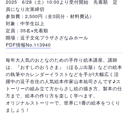
2025 6/28（土）10:00より受付開始 先着順 定
員になり次第締切
参加費：2,500円（全3回分・材料費込）
対象：中学生以上
定員：35名※先着順
開場：逗子文化プラザさざなみホール
PDF情報No.113940
毎年大人気のおとなのための手作り絵本講座。講師
は、『おすしのおうさま』（ほるぷ出版）などの絵本
の執筆やカレンダーイラストなどを手がl大幅広く活
躍中の逗子在住の人気絵本作家山本祐司さんです♪ス
トーリーの組み立て方からさし絵の描き方、製本の仕
方まで、絵本の作り方を楽しく学べます。
オリジナルストーリーで、世界に1冊の絵本をつくり
ましょう！