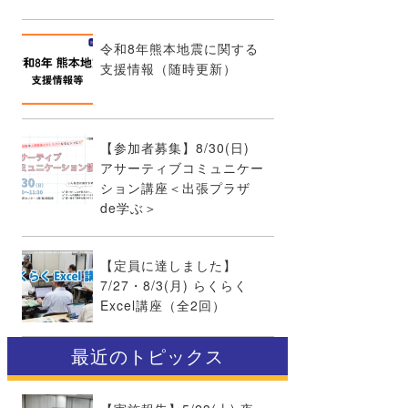
令和8年熊本地震に関する
支援情報（随時更新）
【参加者募集】8/30(日)
アサーティブコミュニケー
ション講座＜出張プラザ
de学ぶ＞
【定員に達しました】
7/27・8/3(月) らくらく
Excel講座（全2回）
最近のトピックス