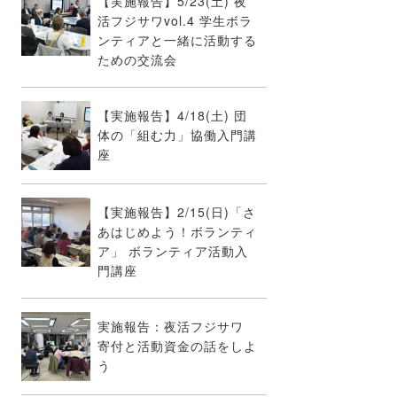
【実施報告】5/23(土) 夜
活フジサワvol.4 学生ボラ
ンティアと一緒に活動する
ための交流会
【実施報告】4/18(土) 団
体の「組む力」協働入門講
座
【実施報告】2/15(日)「さ
あはじめよう！ボランティ
ア」 ボランティア活動入
門講座
実施報告：夜活フジサワ
寄付と活動資金の話をしよ
う