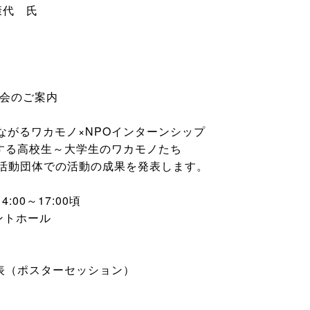
康代 氏
表会のご案内
ながるワカモノ×NPOインターンシップ
する高校生～大学生のワカモノたち
民活動団体での活動の成果を発表します。
:00～17:00頃
ントホール
表（ポスターセッション）