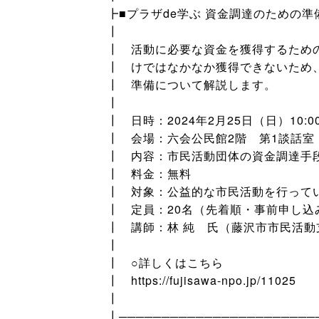
┣■プラザde学ぶ 資金調達のための準
┃
┃ 活動に必要な資金を獲得するため
┃ けではなかなか獲得できないため
┃ 準備について解説します。
┃
┃ 日時：2024年2月25日（日）10:00
┃ 会場：六会公民館2階 第1談話室
┃ 内容：市民活動団体の資金調達手
┃ 料金：無料
┃ 対象：公益的な市民活動を行って
┃ 定員：20名（先着順・事前申し込
┃ 講師：林 純 氏（藤沢市市民活
┃
┃ ○詳しくはこちら
┃ https://fujisawa-npo.jp/11025
┃
┃───────────────────────