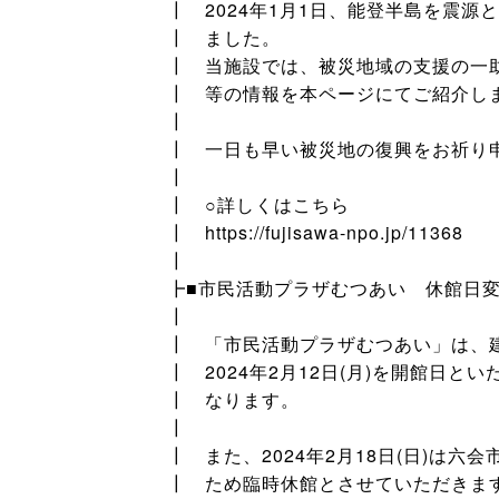
┃ 2024年1月1日、能登半島を震源
┃ ました。
┃ 当施設では、被災地域の支援の一
┃ 等の情報を本ページにてご紹介し
┃
┃ 一日も早い被災地の復興をお祈り
┃
┃ ○詳しくはこちら
┃ https://fujisawa-npo.jp/11368
┃
┣■市民活動プラザむつあい 休館日変更(2
┃
┃ 「市民活動プラザむつあい」は、
┃ 2024年2月12日(月)を開館日と
┃ なります。
┃
┃ また、2024年2月18日(日)は
┃ ため臨時休館とさせていただきま