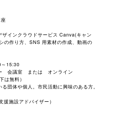
講座
インクラウドサービス Canva(キャン
シの作り方、SNS 用素材の作成、動画の
～15:30
ー 会議室 または オンライン
以下は無料）
いる団体や個人。市民活動に興味のある方。
動支援施設アドバイザー）