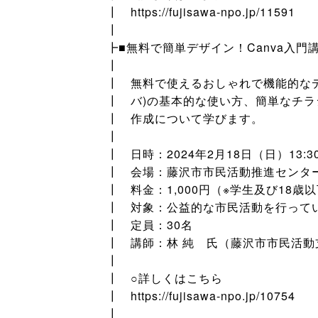
┃ https://fujisawa-npo.jp/11591
┃
┣■無料で簡単デザイン！Canva入門
┃
┃ 無料で使えるおしゃれで機能的なデザ
┃ バ)の基本的な使い方、簡単なチラ
┃ 作成について学びます。
┃
┃ 日時：2024年2月18日（日）13:30
┃ 会場：藤沢市市民活動推進センタ
┃ 料金：1,000円（※学生及び18歳
┃ 対象：公益的な市民活動を行って
┃ 定員：30名
┃ 講師：林 純 氏（藤沢市市民活
┃
┃ ○詳しくはこちら
┃ https://fujisawa-npo.jp/10754
┃