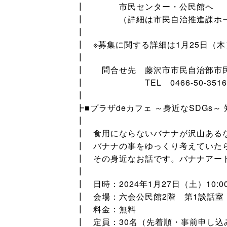
┃ 市民センター・公民館へ
┃ （詳細は市民自治推進課ホー
┃
┃ ※募集に関する詳細は1月25日（
┃
┃ 問合せ先 藤沢市市民自治部市
┃ TEL 0466-50-3516 FA
┃
┣■プラザdeカフェ ～身近なSDGs
┃
┃ 食用にならないバナナが沢山ある
┃ バナナの事をゆっくり考えていた
┃ その身近なお話です。バナナアー
┃
┃ 日時：2024年1月27日（土）10:00
┃ 会場：六会公民館2階 第1談話室
┃ 料金：無料
┃ 定員：30名（先着順・事前申し込