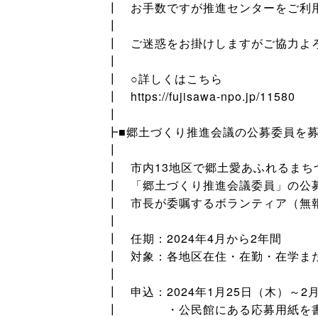
┃ お手数ですが推進センターをご利
┃
┃ ご迷惑をお掛けしますがご協力よ
┃
┃ ○詳しくはこちら
┃ https://fujisawa-npo.jp/11580
┃
┣■郷土づくり推進会議の公募委員を
┃
┃ 市内13地区で郷土愛あふれるまち
┃ 「郷土づくり推進会議委員」の公
┃ 市長が委嘱するボランティア（無
┃
┃ 任期：2024年4月から2年間
┃ 対象：各地区在住・在勤・在学ま
┃
┃ 申込：2024年1月25日（木）～
┃ ・公民館にある応募用紙を書