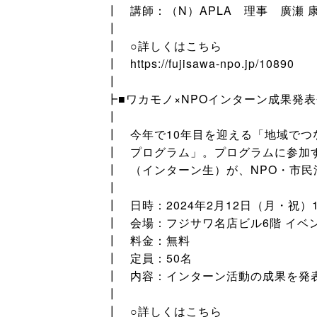
┃ 講師：（N）APLA 理事 廣瀬 
┃
┃ ○詳しくはこちら
┃ https://fujisawa-npo.jp/10890
┃
┣■ワカモノ×NPOインターン成果発
┃
┃ 今年で10年目を迎える「地域でつ
┃ プログラム」。プログラムに参加
┃ （インターン生）が、NPO・市
┃
┃ 日時：2024年2月12日（月・祝）14
┃ 会場：フジサワ名店ビル6階 イベ
┃ 料金：無料
┃ 定員：50名
┃ 内容：インターン活動の成果を発
┃
┃ ○詳しくはこちら