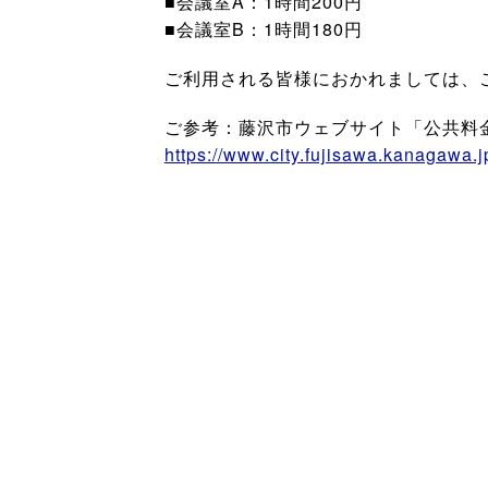
■会議室A：1時間200円
■会議室B：1時間180円
ご利用される皆様におかれましては、
ご参考：藤沢市ウェブサイト「公共料
https://www.city.fujisawa.kanagawa.j