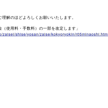
ご理解のほどよろしくお願いいたします。
金（使用料・手数料）の一部を改定します」
p/zaisei/shise/yosan/zaise/kokyoryokin/r05minaoshi.htm