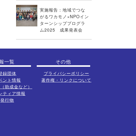
実施報告：地域でつな
がるワカモノ×NPOイン
ターンシッププログラ
ム2025 成果発表会
報一覧
その他
登録団体
プライバシーポリシー
ベント情報
著作権・リンクについて
報（助成金など）
ンティア情報
発行物