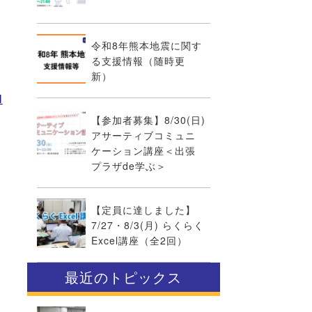
令和8年熊本地震に関す
る支援情報（随時更
新）
l
【参加者募集】8/30(日)
アサーティブコミュニ
ケーション講座＜出張
プラザde学ぶ＞
【定員に達しました】
7/27・8/3(月) らくらく
Excel講座（全2回）
最近のトピックス