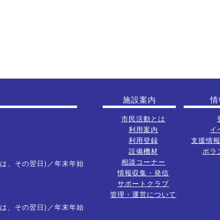
施設案内
情
市民活動とは
利用案内
イ
利用登録
支援情
設備機材
ボラ
相談コーナー
は、その翌日)／年末年始
情報収集・発信
サポートクラブ
管理・運営について
は、その翌日)／年末年始