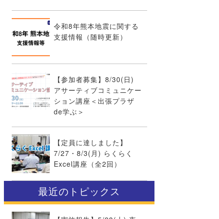
令和8年熊本地震に関する
支援情報（随時更新）
【参加者募集】8/30(日)
アサーティブコミュニケー
ション講座＜出張プラザ
de学ぶ＞
【定員に達しました】
7/27・8/3(月) らくらく
Excel講座（全2回）
最近のトピックス