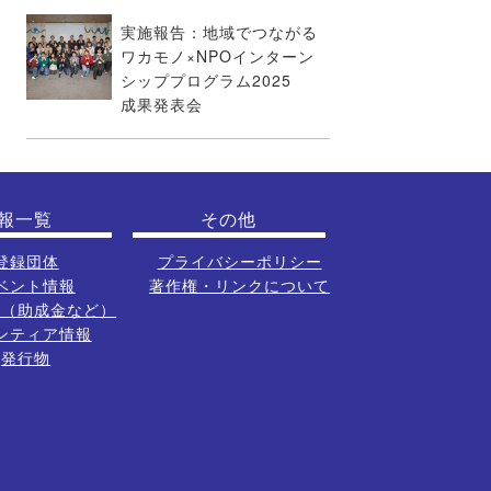
実施報告：地域でつながる
ワカモノ×NPOインターン
シッププログラム2025
成果発表会
報一覧
その他
登録団体
プライバシーポリシー
ベント情報
著作権・リンクについて
報（助成金など）
ンティア情報
発行物