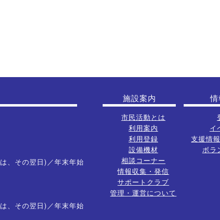
施設案内
情
市民活動とは
利用案内
イ
利用登録
支援情
設備機材
ボラ
相談コーナー
は、その翌日)／年末年始
情報収集・発信
サポートクラブ
管理・運営について
は、その翌日)／年末年始