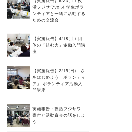
【実施報告】5/23(土) 夜
活フジサワvol.4 学生ボラ
ンティアと一緒に活動する
ための交流会
【実施報告】4/18(土) 団
体の「組む力」協働入門講
座
【実施報告】2/15(日)「さ
あはじめよう！ボランティ
ア」 ボランティア活動入
門講座
実施報告：夜活フジサワ
寄付と活動資金の話をしよ
う