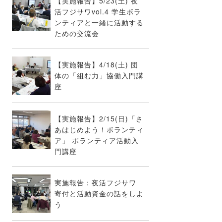
【実施報告】5/23(土) 夜
活フジサワvol.4 学生ボラ
ンティアと一緒に活動する
ための交流会
【実施報告】4/18(土) 団
体の「組む力」協働入門講
座
【実施報告】2/15(日)「さ
あはじめよう！ボランティ
ア」 ボランティア活動入
門講座
実施報告：夜活フジサワ
寄付と活動資金の話をしよ
う