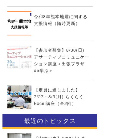
令和8年熊本地震に関する
支援情報（随時更新）
【参加者募集】8/30(日)
アサーティブコミュニケー
ション講座＜出張プラザ
de学ぶ＞
【定員に達しました】
7/27・8/3(月) らくらく
Excel講座（全2回）
最近のトピックス