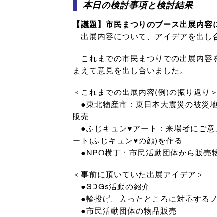
本日の検討事項と検討結果
【議題】市民まつりのブース出展内容
出展内容について、アイデアを出し
これまでの市民まつりでの出展内容を
まえて意見を出し合いました。
＜これまでの出展内容(例)の振り返り
●東北物産市：東日本大震災の被災地
販売
●ふじキュン♥アート：来場者にご意
ート(ふじキュン♥の顔)を作る
●NPO横丁：市民活動団体から販売
＜事前に頂いていた出展アイデア＞
●SDGs活動の紹介
●輪投げ。入ったところに対応するノ
●市民活動団体の物品販売